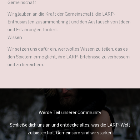
Gemeinschaft
Wir glauben an die Kraft der Gemeinschaft, die LARP-
Enthusiasten zusammenbringt und den Austausch von Ideen
und Erfahrungen fördert.
Wissen
Wir setzen uns dafür ein, wertvolles Wissen zu teilen, das es
den Spielern ermöglicht, ihre LARP-Erlebnisse zu verbessern
und zu bereichern.
Werde Teil unserer Community
Schließe dich uns an und entdecke alles, was die LARP-Welt
zu bieten hat. Gemeinsam sind wir stärker!